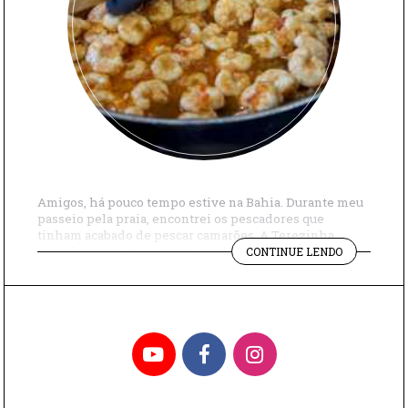
Amigos, há pouco tempo estive na Bahia. Durante meu
passeio pela praia, encontrei os pescadores que
tinham acabado de pescar camarões. A Terezinha,
"ESTROGON
cozinheira da casa, ao ver aqueles camarões
CONTINUE LENDO
DE
fresquinhos, teve a ideia de fazer um estrogonofe
CAMARÃO
maravilhoso para o almoço. Essa receita é diferente,
COM
pois leva conhaque – ou se você não tiver […]
WHISKY"
YouTube
Facebook
Instagram