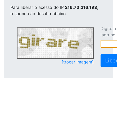
Para liberar o acesso
do IP
216.73.216.193
,
responda ao desafio abaixo.
Digite 
lado no
[trocar imagem]