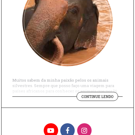
Muitos sabem da minha paixão pelos os animais
silvestres. Sempre que posso faço uma viagem para
países africanos para conhecer os animais que por lá
"A
habitam. Nas minhas últimas viagens para África do
CONTINUE LENDO
CASA
Sul e para Ruanda, pude presenciar cenas incríveis dos
DOS
animais, como os elefantes, em seu habitat natural. No
ELEFANTES
Brasil, por muito tempo […]
NO
BRASIL"
YouTube
Facebook
Instagram