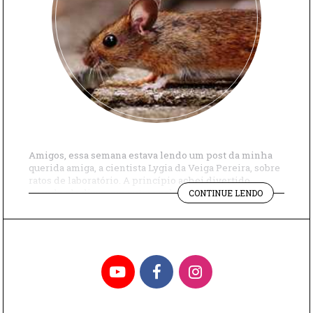
Amigos, essa semana estava lendo um post da minha
querida amiga, a cientista Lygia da Veiga Pereira, sobre
ratos de laboratório. A princípio achei divertido
"RATOS
quando ela disse, em outras palavras, que ratos
CONTINUE LENDO
DE
limpinhos não servem para a pesquisa. “Os
LABORATÓR
camundongos (são) sujos como nós. Sim, somos sujos.
LIMPINHOS
Carregamos trilhões de bactérias, fungos e vírus […]
NÃO
SERVEM"
YouTube
Facebook
Instagram