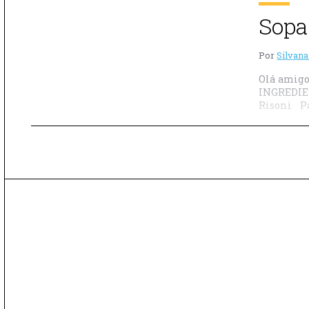
Sopa
Por
Silvana
Olá amigo
INGREDIEN
Risoni Pa