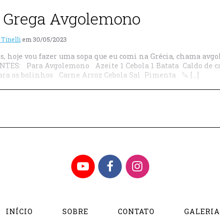
 Grega Avgolemono
 Tinelli
em
30/05/2023
s, hoje vou fazer uma sopa que eu comi na Grécia, chama avg
TES: Para Avgolemono Azeite 1 Cebola 1 Batata Caldo de c
ra os bolinhos Carne Arroz Cebola Sal Pimenta 🔪 […]
YouTube
Facebook
Instagram
INÍCIO
SOBRE
CONTATO
GALERI