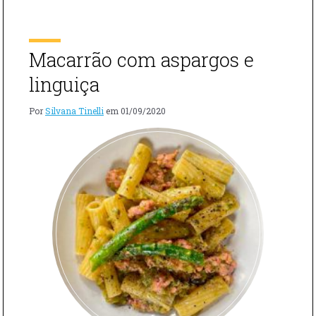
E
em água fervente. Enquanto ferve, prepare 2 ovos fritos
DELICIOSA
com azeite, […]
COM
ASPARGOS
Macarrão com aspargos e
E
OVOS"
linguiça
Por
Silvana Tinelli
em
01/09/2020