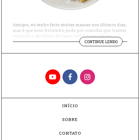
Amigos, eu tenho feito muitas massas nos últimos dias,
mas é que esse friozinho pede por comidas que trazem
conforto e são fáceis de fazer, né? É o caso deste
"MACARRÃ
macarrão com aspargos e linguiça, que tenho certeza
CONTINUE LENDO
COM
que vocês vão amar, vejam: Receita de macarrão com
ASPARGOS
aspargos e linguiça Ingredientes: 100 ml […]
E
LINGUIÇA"
YouTube
Facebook
Instagram
INÍCIO
SOBRE
CONTATO