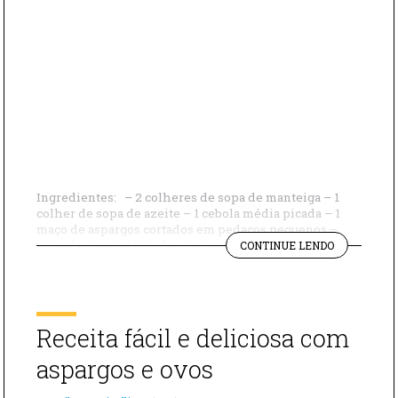
Ingredientes: – 2 colheres de sopa de manteiga – 1
colher de sopa de azeite – 1 cebola média picada – 1
maço de aspargos cortados em pedaços pequenos –
"RECEITA
200g de shitake fatiado – 1 xícara de vinho branco seco
CONTINUE LENDO
RISOTO
– 1 litro de caldo de carne – 2 xícaras de arroz arbóreo
COM
[…]
SHITAKE
E
ASPARGOS"
Receita fácil e deliciosa com
aspargos e ovos