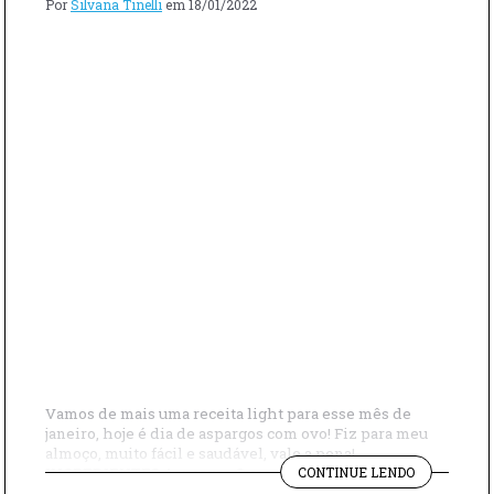
Por
Silvana Tinelli
em
18/01/2022
Vamos de mais uma receita light para esse mês de
janeiro, hoje é dia de aspargos com ovo! Fiz para meu
almoço, muito fácil e saudável, vale a pena!
"RECEITA
INGREDIENTES Aspargos Ovos Azeite Sal Pimenta
CONTINUE LENDO
FÁCIL
MODO DE PREPARO Coloque o aspargo por 5 minutos