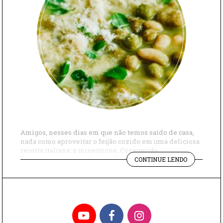
Amigos, nesses dias em que não temos saído de casa,
nada como aproveitar o feijão cozido em uma deliciosa
receita italiana: o minestrone. Consumido
"SOPA
normalmente no verão na Itália, ele nada mais é que
CONTINUE LENDO
COM
uma sopa de legumes e é uma boa forma de aproveitar o
FEIJÃO
feijão cozido. Segundo o site do Palazzo Ducale de […]
ITALIANA?
MINESTRON
YouTube
Facebook
Instagram