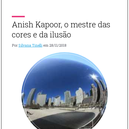
MOSTRA
nas galerias David Zwirner, Gagosian, Sikkema
DE
Jenkins, Lisson e Pace. Foi uma verdadeira aula de
VIK
arte e vou falar aqui da minha […]
MUNIZ,
Anish Kapoor, o mestre das
NO
CHELSEA"
cores e da ilusão
Por
Silvana Tinelli
em
28/11/2018