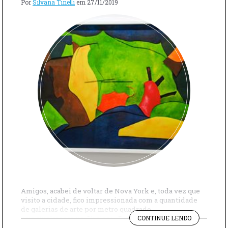
Por
Silvana Tinelli
em
27/11/2019
Amigos, acabei de voltar de Nova York e, toda vez que
visito a cidade, fico impressionada com a quantidade
de galerias de arte por metro quadrado,
"A
principalmente no Chelsea. Para vocês terem ideia,
CONTINUE LENDO
INCRÍVEL
visitei em apenas uma manhã exposições