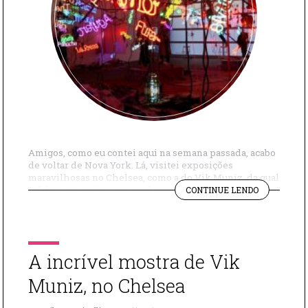
Amigos, como eu contei aqui na semana passada, acabo
de voltar de Nova York. Lá, visitei exposições
maravilhosas no Chelsea, como a do Vik Muniz, da qual
"JASON
já falei pra vocês, e outras duas, que também amei! A
CONTINUE LENDO
RHOADES
primeira foi do artista americano Jason Rhoades. Eu
E
tive sorte, pois sua mostra fica em cartaz até hoje, dia 7
ANISH
[…]
KAPOOR
NO
A incrível mostra de Vik
CHELSEA"
Muniz, no Chelsea