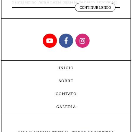
Santarém no Pará e nesse passeio de barco, aproveitei
"OS
e pedi para me explicarem quais são os pratos típicos
CONTINUE LENDO
ENCANTOS
da região. E como eu amei a culinária paraense! Vocês
DA
precisam assistir a este vídeo. Nele, […]
CULINÁRIA
PARAENSE"
YouTube
Facebook
Instagram
INÍCIO
SOBRE
CONTATO
GALERIA