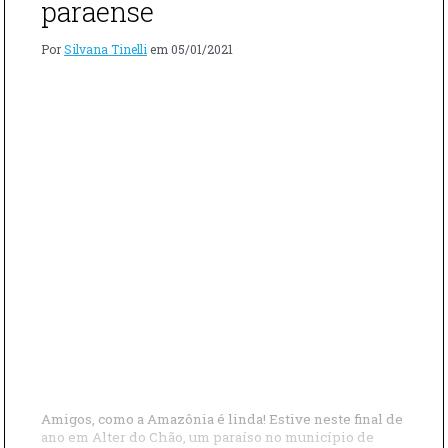
paraense
Por
Silvana Tinelli
em
05/01/2021
Amigos, como a Amazônia é linda! Estive neste final de
ano em Alter do Chão, um paraíso no município de