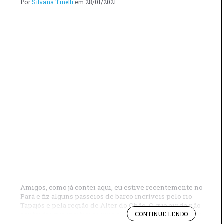
Por
Silvana Tinelli
em
28/01/2021
Amigos, como já contei aqui, eu estive recentemente no
Pará e fiz alguns passeios de barco incríveis pelo rio
Tapajós e pela região de Alter do Chão. O que ainda não
"O
contei foi que visitamos uma aldeia, chamada Urucureá,
CONTINUE LENDO
ARTESANA
e conhecemos o belíssimo artesanato com palha de