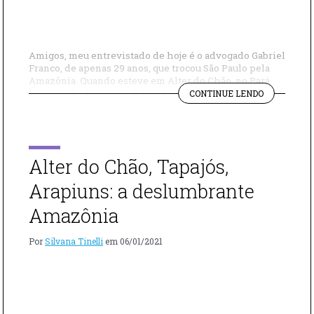
Amigos, meu entrevistado de hoje é o advogado Gabriel
Franco, de apenas 29 anos, que trocou São Paulo pela
Amazônia. Quando esteve em Alter do Chão, no Pará,
"ELE
há cerca de dois anos, Gabriel se encantou. “Eu nunca
CONTINUE LENDO
TROCOU
tinha vindo, não conhecia a Amazônia. Resolvi ficar
SÃO
pela qualidade de vida. Em São Paulo a gente […]
PAULO
PELA
AMAZÔNIA"
Alter do Chão, Tapajós,
Arapiuns: a deslumbrante
Amazônia
Por
Silvana Tinelli
em
06/01/2021