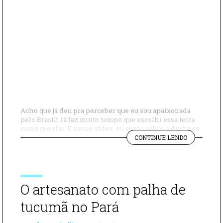
Acho que já deu pra perceber que eu sou apaixonada
pelo Brasil! Já faz muito tempo que escolhi essa terra
como meu lar. E nesse vídeo, eu conto sobre 3 destinos
"3
imperdíveis, paradisíacos, que você precisa visitar por
CONTINUE LENDO
LUGARES
aqui: Alter do Chão, no Pará, Lençóis Maranheses (o
NO
lugar mais lindo do mundo, na minha opinião) […]
BRASIL
QUE
VOCÊ
O artesanato com palha de
PRECISA
CONHECER"
tucumã no Pará