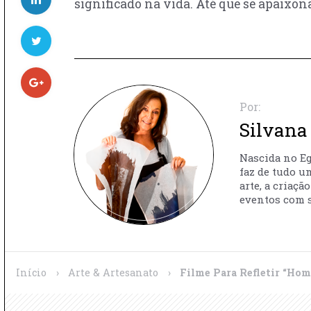
significado na vida. Até que se apaixo
Por:
Silvana 
Nascida no Egi
faz de tudo u
arte, a criaç
eventos com s
Início
›
Arte & Artesanato
›
Filme Para Refletir “Hom