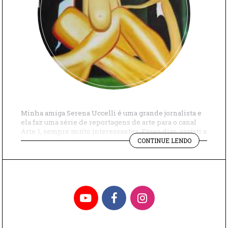
Minha amiga Serena Uccelli é uma grande jornalista e
ela faz uma série de reportagens de arte para o canal
Arte 1, sempre muito interessantes. Esses dias, assisti a
"CURIOSID
um vídeo seu sobre a exposição da Tarsila do Amaral,
CONTINUE LENDO
SOBRE
que está em cartaz no MoMA em Nova York (e fica até
TARSILA
dia 3 de junho), e […]
DO
AMARAL"
YouTube
Facebook
Instagram