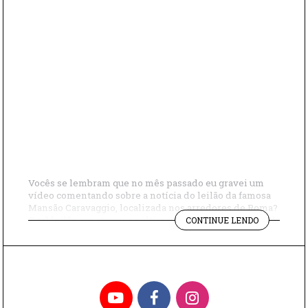
Vocês se lembram que no mês passado eu gravei um
vídeo comentando sobre a notícia do leilão da famosa
Mansão Caravaggio, localizada nos arredores de Roma?
"ÚLTIMAS
O tal leilão aconteceu na última terça-feira (18/01/2022)
CONTINUE LENDO
NOTÍCIAS
e teve como lance mínimo o valor de 471 milhões de
SOBRE
Euros, o equivalente a cerca de R$3 bilhões. A intenção
A
[…]
MANSÃO
CARAVAGGI
YouTube
Facebook
Instagram