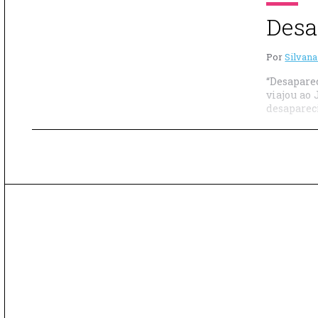
Desa
Por
Silvana
“Desapare
viajou ao
desapareci