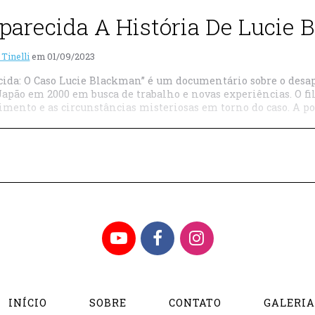
parecida A História De Lucie
 Tinelli
em
01/09/2023
cida: O Caso Lucie Blackman” é um documentário sobre o des
 Japão em 2000 em busca de trabalho e novas experiências. O f
mento e as circunstâncias misteriosas em torno do caso. A polí
YouTube
Facebook
Instagram
INÍCIO
SOBRE
CONTATO
GALERI