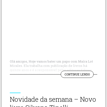
Olá amigos, Hoje vamos bater um papo com Maíra Lot
Micales. Ela trabalha com publicação de livros há
quinze anos e é a responsável pelas editoras Edipro,
"BATE
Via Leitura, Caminho Suave e Mantra. Filha de
CONTINUE LENDO
PAPO
livreiros, Maíra acredita que os livros são fundamentais
COM
para o desenvolvimento pessoal desde a infância.
MAÍRA
Além disso, ela é mãe […]
LOT
MICALES,
Novidade da semana – Novo
PUBLISHER,
ESCRITO