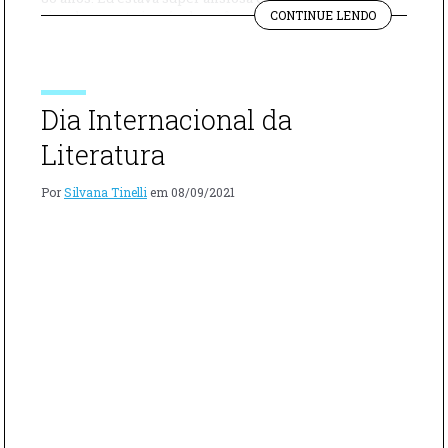
"NOVIDADE
simplesmente incrível, vocês vão adorar! Quer saber
CONTINUE LENDO
DA
onde comprar? Então fique de olho nas próximas
SEMANA
postagens! Vou divulgar a data de lançamento e mais
–
informações. 0
NOVO
LIVRO
Dia Internacional da
SILVANA
TINELLI"
Literatura
Por
Silvana Tinelli
em
08/09/2021