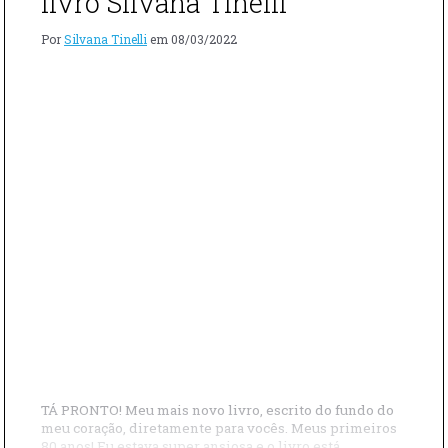
livro Silvana Tinelli
E
GESTORA"
Por
Silvana Tinelli
em
08/03/2022
TÁ PRONTO! Meu mais novo livro, escrito do fundo do
meu coração, diretamente para vocês. Meus primeiros
80 anos! Eu estava super ansiosa e o livro está