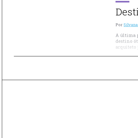
Dest
Por
Silvana
A última 
destino ó
arquiteto 