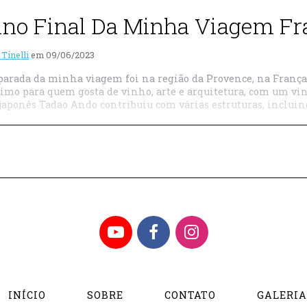
ino Final Da Minha Viagem Fr
 Tinelli
em
09/06/2023
parada da minha viagem foi na região da Provence, na França, 
timo para quem gosta de vinho, arte e arquitetura, com um vi
japonês Tadao Ando contribuiu com várias estruturas, incluind
YouTube
Facebook
Instagram
INÍCIO
SOBRE
CONTATO
GALERI