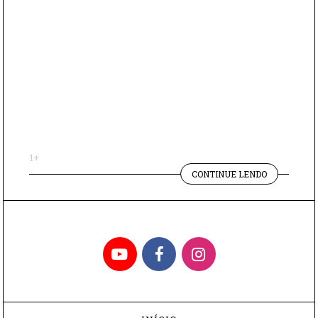
1+
"LENDAS
CONTINUE LENDO
E
CURIOSIDA
SOBRE
OS
JABUTIS"
YouTube
Facebook
Instagram