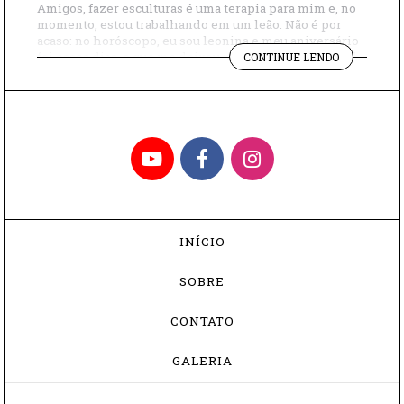
Amigos, fazer esculturas é uma terapia para mim e, no
momento, estou trabalhando em um leão. Não é por
acaso: no horóscopo, eu sou leonina e meu aniversário
"HORÓSCOP
foi esses dias, o que me deixou muito pensativa, afinal,
CONTINUE LENDO
VOCÊ
não quero que o tempo passe tão rápido e detesto
ACREDITA?"
pensar que estou envelhecendo! Estou até fazendo […]
YouTube
Facebook
Instagram
INÍCIO
SOBRE
CONTATO
GALERIA