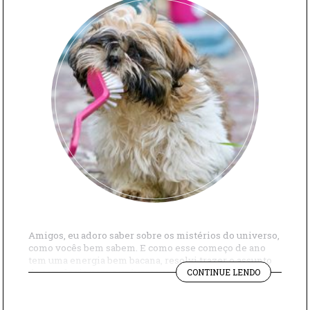
Amigos, eu adoro saber sobre os mistérios do universo,
como vocês bem sabem. E como esse começo de ano
tem uma energia bem bacana, resolvi trazer o assunto
"PET
da astrologia para o universo animal, aqui na seção
CONTINUE LENDO
TAMBÉM
pets. Sim, porque vocês sabiam que pet também tem
TEM
signo? Então, preparem-se para reconhecer traços da
SIGNO"
personalidade do […]