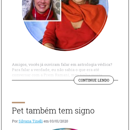
Amigos, vocês já ouviram falar em astrologia védica?
Para falar a verdade, eu não sabia o que era até
conversar com a Prem Ramani, mas tinha muita
"ASTROLOG
curiosidade porque sei que os astros são muito
CONTINUE LENDO
VÉDICA
importantes na nossa vida. Ela me explicou que a
COM
astrologia védica tem a ver com os vedas, as escrituras
PREM
sagradas […]
RAMANI"
Pet também tem signo
Por
Silvana Tinelli
em
03/01/2020