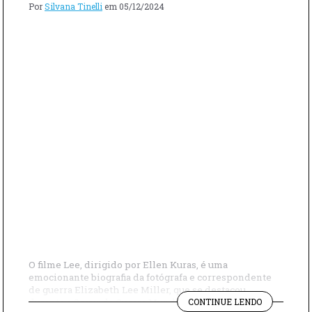
Por
Silvana Tinelli
em
05/12/2024
O filme Lee, dirigido por Ellen Kuras, é uma
emocionante biografia da fotógrafa e correspondente
de guerra Elizabeth Lee Miller, que se destacou
"“LEE”
durante a Segunda Guerra Mundial. Conhecida por seu
CONTINUE LENDO