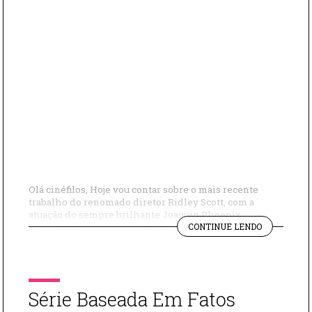
Olá cinéfilos, Hoje vou contar sobre o mais recente
trabalho do renomado diretor Ridley Scott, com a
atuação do sempre brilhante Joaquin Phoenix.
"O
“Napoleão” mostra a jornada do imperador francês,
CONTINUE LENDO
QUE
desde seus primeiros passos rumo ao poder
EU
alcançando a grandiosa posição de imperador e até a
ACHEI
sua morte. A trama destaca suas épicas batalhas e […]
DO
FILME
Série Baseada Em Fatos
NAPOLEÃO