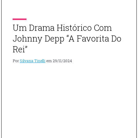
A
olhar único e coragem, Miller foi muito além das lentes
FOTÓGRAF
da câmera, capturando algumas das imagens mais
DA
emblemáticas e perturbadoras do século XX. Estreia […]
GUERRA"
Um Drama Histórico Com
Johnny Depp “A Favorita Do
Rei”
Por
Silvana Tinelli
em
29/11/2024