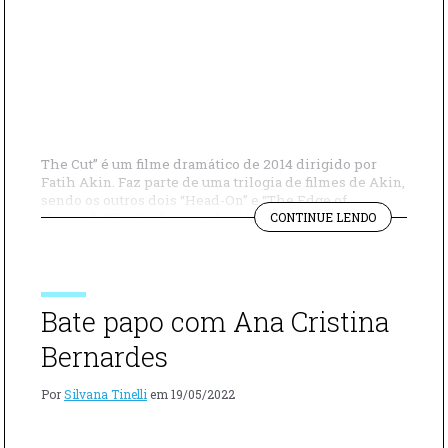
The Cut” é um filme dramático de 2014 dirigido por
Fatih Akin. Faz parte de uma trilogia de filmes de Akin,
sendo os outros dois “Head-On” e “The Edge of
"FILME
Heaven”. “The Cut” conta a história de um homem
CONTINUE LENDO
SOBRE
chamado Nazaret Manoogian, um ferreiro armênio que
O
sobrevive ao genocídio armênio de 1915 e embarca em
MASSACRE
[…]
DA
ARMÊNIA
Bate papo com Ana Cristina
“THE
CUT”"
Bernardes
Por
Silvana Tinelli
em
19/05/2022