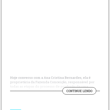
Hoje converso com a Ana Cristina Bernardes, ela é
proprietária da Fazenda Conceição, responsável por
todas as etapas do processo de produção de uma
"BATE
cachaça artesanal, que também leva o nome da fazenda.
CONTINUE LENDO
PAPO
Além disso, ainda é sócia do Clube o vinho e elas, uma
COM
confraria feminina que se reúne para aprender mais
ANA
sobre a […]
CRISTINA