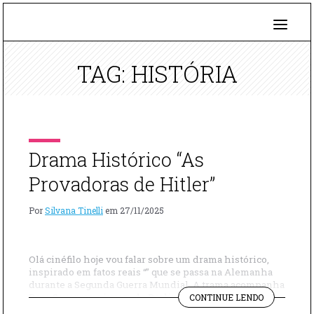
TAG: HISTÓRIA
Drama Histórico “As
Provadoras de Hitler”
Por
Silvana Tinelli
em
27/11/2025
Olá cinéfilo hoje vou falar sobre um drama histórico,
inspirado em fatos reais “” que se passa na Alemanha
durante a Segunda Guerra Mundial. A trama acompanha
"DRAMA
Rosa Sauer, uma jovem de Berlim que, após perder os
CONTINUE LENDO
HISTÓRICO
pais e ver o marido partir para o front, é levada à força