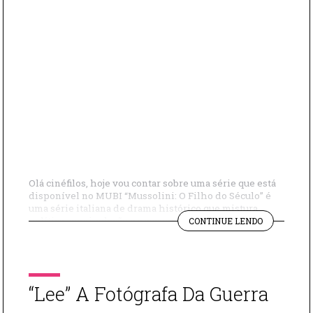
Olá cinéfilos, hoje vou contar sobre uma série que está
disponível no MUBI “Mussolini: O Filho do Século” é
uma série italiana de drama histórico que mistura
"DRAMA
política, manipulação e a ascensão de um dos
CONTINUE LENDO
HISTÓRICO
personagens mais controversos do século XX. A trama
“MUSSOLINI
acompanha Benito Mussolini desde 1919 até 1925,
O
período em que ele transforma […]
FILHO
DO
“Lee” A Fotógrafa Da Guerra
SÉCULO”"