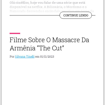
Olá cinéfilos, hoje vou falar de uma série que está
disponível na netflix. A Bilionária, o Mordomo e o
Namorado desvenda o escândalo verídico em torno da
"SÉRIE
herança da mulher considerada a mais rica do mundo.
CONTINUE LENDO
BASEADA
A minissérie documental explora a investigação e a
EM
cobertura midiática do Caso Bettencourt, um conflito
FATOS
familiar entre mãe e […]
REAIS
“A
Filme Sobre O Massacre Da
BILIONÁRIA
O
Armênia “The Cut”
MORDOMO
E
Por
Silvana Tinelli
em
01/11/2023
O
NAMORADO”