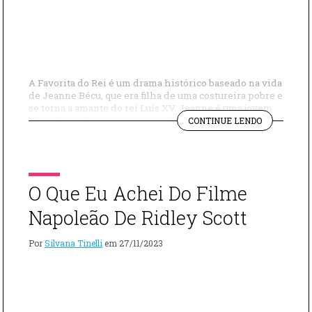
A Favorita do Rei é um drama histórico baseado na vida
de Jeanne Bécu, que era filha de uma costureira pobre e
se torna a amante do rei Luís XV. Jeanne é uma jovem
"UM
cheia de ambição que usa seu charme para sair da
CONTINUE LENDO
DRAMA
pobreza. Seu namorado, o conde Du Barry, ganha
HISTÓRICO
dinheiro e quer […]
COM
JOHNNY
DEPP
O Que Eu Achei Do Filme
“A
FAVORITA
Napoleão De Ridley Scott
DO
REI”"
Por
Silvana Tinelli
em
27/11/2023