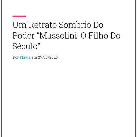
“AS
para trabalhar perto da sede […]
PROVADOR
DE
HITLER”"
Um Retrato Sombrio Do
Poder “Mussolini: O Filho Do
Século”
Por
Flávia
em
27/10/2025