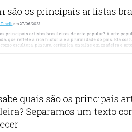
 são os principais artistas bra
 Tinelli
em
27/06/2023
os principais artistas brasileiros de arte popular? A arte pop
ada, que reflete a rica história e a pluralidade do país. Ela 
, como escultura, pintura, cerâmica, entalhe em madeira e arte
sabe quais são os principais ar
ileira? Separamos um texto com
ecer