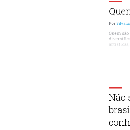
Quem
Por
Silvana
Quem são 
diversific
artísticas
Não 
bras
conh