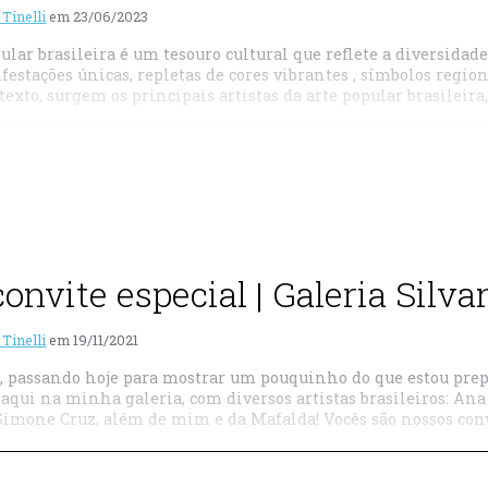
 Tinelli
em
23/06/2023
ular brasileira é um tesouro cultural que reflete a diversidade 
festações únicas, repletas de cores vibrantes , símbolos regi
texto, surgem os principais artistas da arte popular brasileir
nvite especial | Galeria Silvan
 Tinelli
em
19/11/2021
, passando hoje para mostrar um pouquinho do que estou prep
 aqui na minha galeria, com diversos artistas brasileiros: An
Simone Cruz, além de mim e da Mafalda! Vocês são nossos convi