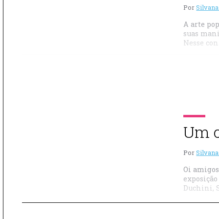
Por
Silvana
A arte pop
suas mani
Nesse con
Um co
Por
Silvana
Oi amigos
exposição
Duchini, 