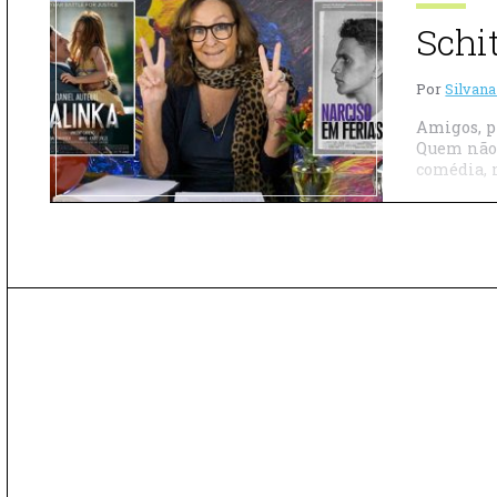
Schi
Por
Silvana
Amigos, p
Quem não 
comédia, 