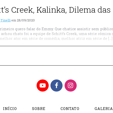
tt’s Creek, Kalinka, Dilema da
 Tinelli
em
28/09/2020
rimeiro quero falar do Emmy. Que chatice assistir sem público
achou chato foi a equipe de Schitt’s Creek, uma série cômica
melhor ator em série de comédia, melhor atriz em série de […]
YouTube
Facebook
Instagram
INÍCIO
SOBRE
CONTATO
GALERI