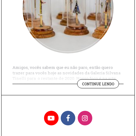
Amigos, vocês sabem que eu não paro, então quero
trazer para vocês hoje as novidades da Galeria Silvana
Tinelli para o restante de 2020. Nosso foco é na arte
"NOVIDADE
primitiva, principalmente de artistas do nordeste,
CONTINUE LENDO
DA
como LeonIlson Arcanjo e Emanuel Santeiro, que se
GALERIA
inspiram em temas religiosos para fazer obras
SILVANA
belíssimas. A Mestra Irinéia é […]
TINELLI"
YouTube
Facebook
Instagram