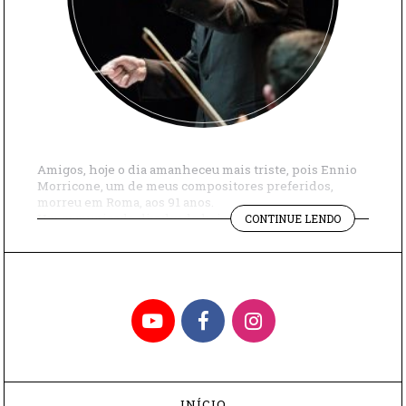
Amigos, hoje o dia amanheceu mais triste, pois Ennio
Morricone, um de meus compositores preferidos,
morreu em Roma, aos 91 anos.
"ADDIO,
Um comunicado divulgado hoje cedo informou que o
CONTINUE LENDO
ENNIO
maestro italiano morreu “nas primeiras horas de 6 de
MORRICONE
julho no conforto de sua família”. Segundo a nota, ele
“permaneceu lúcido e com grande dignidade até o fim”.
[…]
YouTube
Facebook
Instagram
INÍCIO