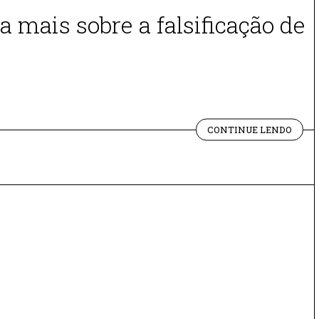
 mais sobre a falsificação de
"ÚLT
CONTINUE LENDO
VERM
E
FAKE
ART:
ENTE
MAIS
SOBR
A
FALS
DE
OBRA
DE
ARTE
A