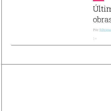
Últi
obra
Por
Silvana
1+