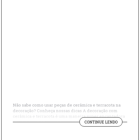
Não sabe como usar peças de cerâmica e terracota na
decoração? Conheça nossas dicas A decoração com
cerâmica e terracota é uma maneira super encantadora
"NÃO
e atemporal de trazer beleza e personalidade para os
CONTINUE LENDO
SABE
espaços. Com uma longa história que remonta às
COMO
civilizações antigas, a cerâmica e a terracota são
USAR
amplamente utilizadas em diversas culturas […]