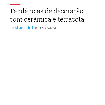
PEÇAS
DE
Tendências de decoração
CERÂMICA
E
com cerâmica e terracota
TERRACOT
NA
Por
Silvana Tinelli
em
05/07/2023
DECORAÇÃO
CONHEÇA
NOSSAS
DICAS"