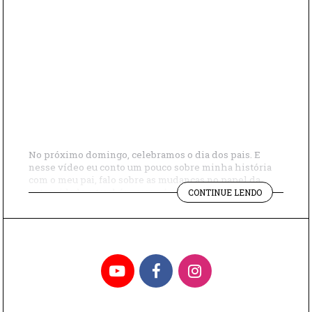
No próximo domingo, celebramos o dia dos pais. E
nesse vídeo eu conto um pouco sobre minha história
com o meu pai, falo sobre as mudanças no papel da
"DIA
paternidade e também como é emocionante enxergar
CONTINUE LENDO
DOS
meu filho no papel de pai. 1+
PAIS:
MINHAS
MEMÓRIAS"
YouTube
Facebook
Instagram