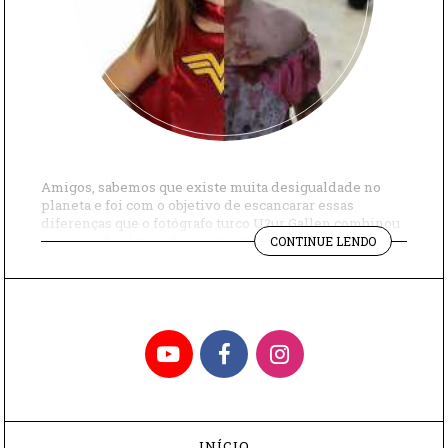
Amigos, sabemos que existe muita desigualdade no
planeta e foi com o objetivo de escancarar essas
diferenças que o fotógrafo turco U?ur Gallen combinou
"OS
imagens de alguns dos contrastes pelo mundo. “Eu vivo
CONTINUE LENDO
CONTRAST
na Turquia, ao lado de uma das regiões mais perigosas
PELO
do mundo moderno”, explica, referindo-se à Síria e ao
MUNDO"
Iraque. “O contraste […]
YouTube
Facebook
Instagram
INÍCIO