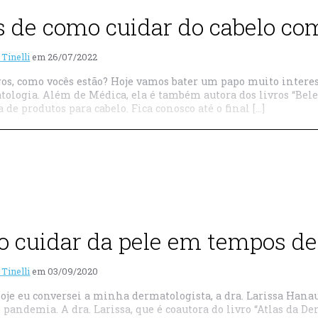
s de como cuidar do cabelo co
 Tinelli
em
26/07/2022
s, como vocês estão? Hoje vamos bater um papo muito interes
ologia. Além de Médica, ela é também autora dos livros “Beleza
de produtos para cabelo. Fica conosco até o final […]
 cuidar da pele em tempos d
 Tinelli
em
03/09/2020
oje eu conversei a minha dermatologista, a dra. Larissa Hana
pandemia. A dra. Larissa, que é coautora do livro “Atlas da D