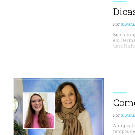
Dica
Por
Silvana
Bom amigo
em Dermat
uma linha 
Como
Por
Silvana
Amigos, h
tempos de 