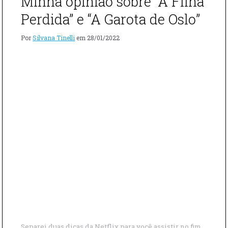
Minha opinião sobre “A Filha
MEU
PAI”
Perdida” e “A Garota de Oslo”
E
“MUNIQUE
Por
Silvana Tinelli
em
28/01/2022
NO
LIMITE
DA
GUERRA”"
Separei duas dicas da Netflix para você assistir no fim