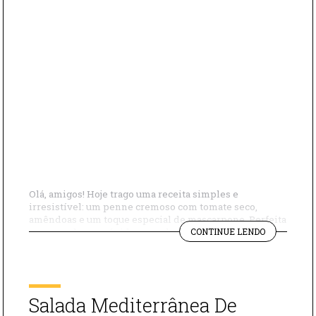
Olá, amigos! Hoje trago uma receita simples e
irresistível: um penne cremoso com tomate seco,
amêndoas e um toque especial de mascarpone. Perfeita
"PENNE
para um almoço rápido, mas cheio de sabor!
CONTINUE LENDO
RIGATE"
Ingredientes Macarrão penne 500g Tomate seco 250g
Amêndoas 50g Queijo parmesão ralado 200g
Manjericão fresco 1 punhado Azeite de oliva a gosto
Sal e […]
Salada Mediterrânea De