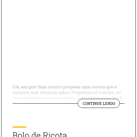
Olá, amigos! Hoje resolvi preparar uma receita que é
simples, mas cheia de sabor: Polpettine al Limone, ou
como chamamos em português, almôndegas com limão
"POLPETTI
e manteiga. Essas almôndegas são delicadas e bem
CONTINUE LENDO
AL
temperadas, envolvidas em um molho leve e aromático
LIMONE
de manteiga com toque cítrico do limão. O resultado é
(ALMÔNDEG
um prato que combina […]
COM
LIMÃO
Bolo de Ricota
E