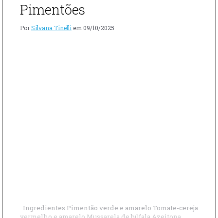
Pimentões
Por
Silvana Tinelli
em
09/10/2025
Ingredientes Pimentão verde e amarelo Tomate-cereja
vermelho e amarelo Mussarela de búfala Azeitona