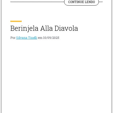
"BOLO
amido de milho 5 gotas de essência de baunilha Açúcar
CONTINUE LENDO
DE
de confeiteiro para finalizar Modo de preparo Em uma
RICOTA"
tigela, coloque a ricota, […]
Berinjela Alla Diavola
Por
Silvana Tinelli
em
10/09/2025