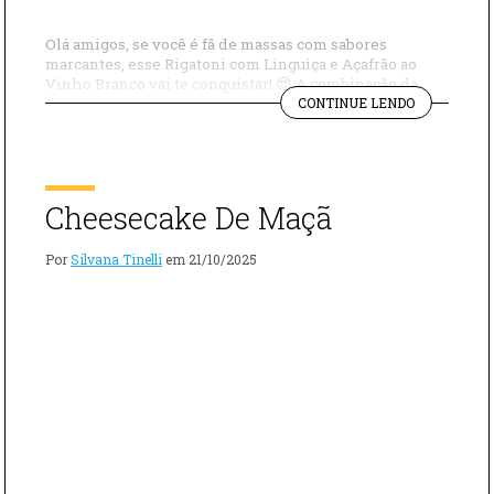
Olá amigos, se você é fã de massas com sabores
marcantes, esse Rigatoni com Linguiça e Açafrão ao
Vinho Branco vai te conquistar! 😍 A combinação da
"RIGATONI
linguiça toscana com a picante cria um equilíbrio
CONTINUE LENDO
COM
perfeito entre sabor e intensidade, enquanto o toque de
LINGUIÇA
açafrão e vinho branco dá um aroma sofisticado e um
E
molho […]
AÇAFRÃO
AO
Cheesecake De Maçã
VINHO
BRANCO"
Por
Silvana Tinelli
em
21/10/2025