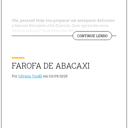
Olá, pessoal! Hoje vou preparar um antepasto delicioso:
a famosa Berinjela Alla Diavola. Quer aprender essa
delícia comigo? Ingredientes Berinjela tomate seco
"BERINJEL
temperado azeitonas pretas fatiadas alcaparras alho
CONTINUE LENDO
ALLA
picado pimenta malagueta sal Modo de preparo Pré-
DIAVOLA"
aqueça o forno a 200 °C. Coloque as berinjelas inteiras
em uma assadeira e leve ao forno por 1hora, virando […]
FAROFA DE ABACAXI
Por
Silvana Tinelli
em
02/09/2025