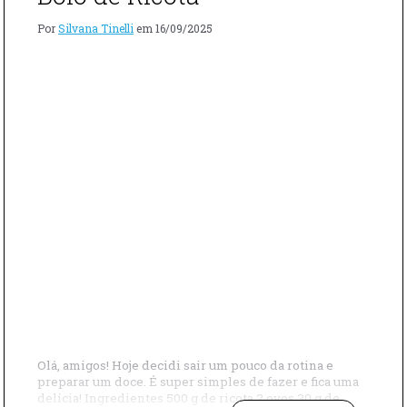
MANTEIGA)
Por
Silvana Tinelli
em
16/09/2025
Olá, amigos! Hoje decidi sair um pouco da rotina e
preparar um doce. É super simples de fazer e fica uma
delícia! Ingredientes 500 g de ricota 2 ovos 30 g de