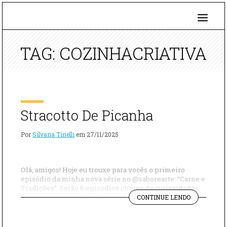
TAG: COZINHACRIATIVA
Stracotto De Picanha
Por
Silvana Tinelli
em
27/11/2025
Olá, amigos! Hoje eu trouxe para vocês o primeiro
episódio da minha nova série no @saborearte: “Carne e
Tradições”. Serão 6 episódios cheios de curiosidades,
"STRACOTT
técnicas e histórias sobre diferentes cortes e regiões. E
CONTINUE LENDO
DE
para começar com o pé direito, preparamos um
PICANHA"
Stracotto de Picanha simplesmente maravilhoso.
Vamos aprender essa delícia? Ingredientes 1 peça de