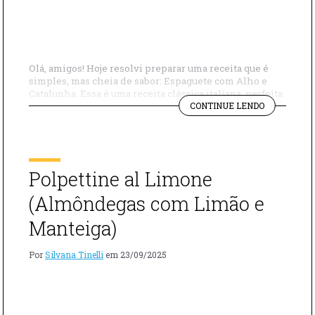
Olá, amigos! Hoje resolvi preparar uma receita que é
simples, mas cheia de sabor: Espaguete com Alho e
Catalunha. Essa é uma receita clássica italiana, perfeita
"SPAGHETT
para quem busca um prato leve e saboroso, ideal para
CONTINUE LENDO
ALLA
quem não come carne ou prefere evitar gorduras. O
CALABRESE
toque especial fica por conta da Catalunha (Chicória),
que traz […]
Polpettine al Limone
(Almôndegas com Limão e
Manteiga)
Por
Silvana Tinelli
em
23/09/2025