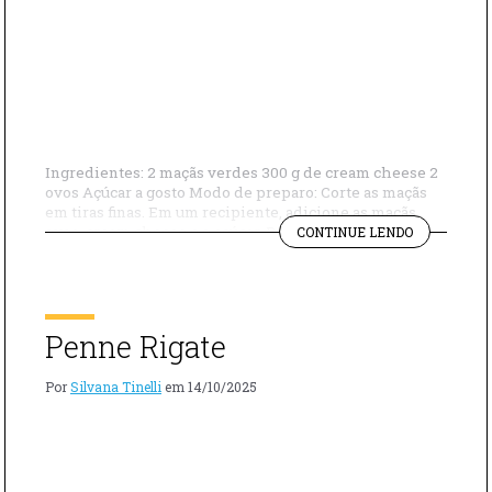
Ingredientes: 2 maçãs verdes 300 g de cream cheese 2
ovos Açúcar a gosto Modo de preparo: Corte as maçãs
em tiras finas. Em um recipiente, adicione as maçãs,
"CHEESECA
ovos, cream cheese e o açúcar. Bata tudo até obter uma
CONTINUE LENDO
DE
mistura cremosa e homogênea. Despeje a massa em
MAÇÃ"
forminhas individuais. Leve ao forno preaquecido a […]
Penne Rigate
Por
Silvana Tinelli
em
14/10/2025