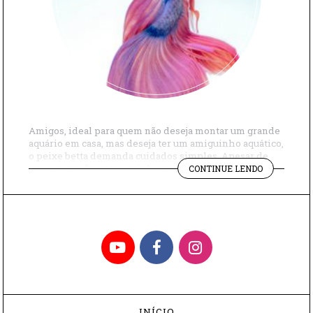
Amigos, ideal para quem não deseja montar um grande
aquário em casa, mas deseja ter um amiguinho aquático,
o peixe betta demanda cuidados simples. Apesar de
"COMO
viver normalmente sozinho, por ter temperamento
CONTINUE LENDO
CRIAR
agressivo, o peixe betta também precisa de filtro e
PEIXE
termômetro no aquário para que a água seja tratada,
BETTA"
regulada e livre de impurezas. […]
YouTube
Facebook
Instagram
INÍCIO