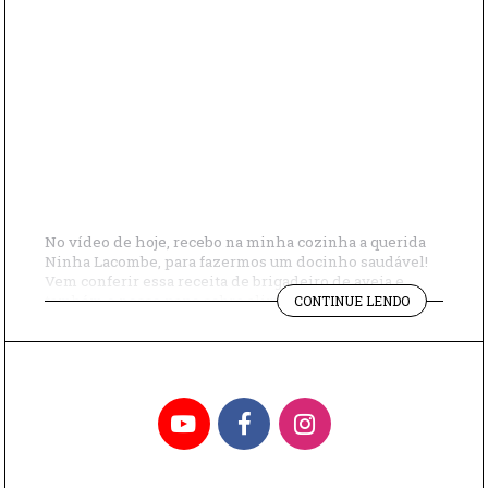
No vídeo de hoje, recebo na minha cozinha a querida
Ninha Lacombe, para fazermos um docinho saudável!
Vem conferir essa receita de brigadeiro de aveia e
"COMO
também o nosso papo sobre alimentação saudável!
CONTINUE LENDO
FAZER
INGREDIENTES: ½ xícara de aveia em flocos ¼ xícara de
BRIGADEIR
mel ¼ xícara de pasta de amêndoas com chocolate 1
SAUDÁVEL"
pitada de […]
YouTube
Facebook
Instagram