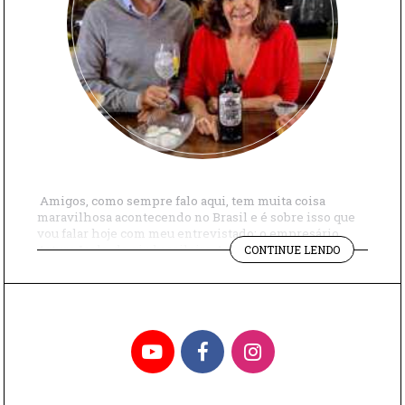
Amigos, como sempre falo aqui, tem muita coisa
maravilhosa acontecendo no Brasil e é sobre isso que
vou falar hoje com meu entrevistado: o empresário
"A
Arturo Isola, do gin brasileiro Amázzoni. O Arturo é
CONTINUE LENDO
HISTÓRIA
italiano e quando veio para o Brasil sentiu falta dos
DO
destilados artesanais tão fáceis de encontrar na Europa.
GIN
Então, em […]
BRASILEIR
AMÁZZONI"
YouTube
Facebook
Instagram