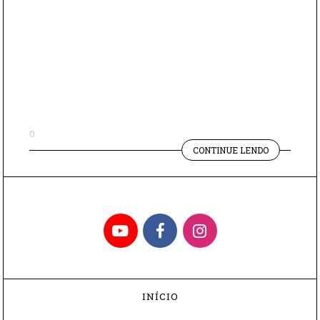
0
"50
CONTINUE LENDO
+
É
COOL"
YouTube
Facebook
Instagram
INÍCIO