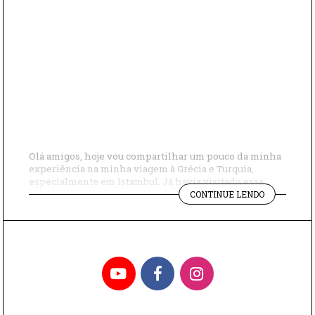
Olá amigos, hoje vou compartilhar um pouco da minha
experiência na minha viagem à Grécia e Turquia,
especialmente em Istambul. Já havia visitado essa
"MINHA
cidade há muito tempo, mas desta vez tive a
CONTINUE LENDO
VIAGEM
oportunidade de passar 5 dias lá, e fiquei bastante
PARA
impressionada com tudo que vi. Também tive a chance
TURQUIA
de explorar a Grécia, […]
E
GRÉCIA"
YouTube
Facebook
Instagram