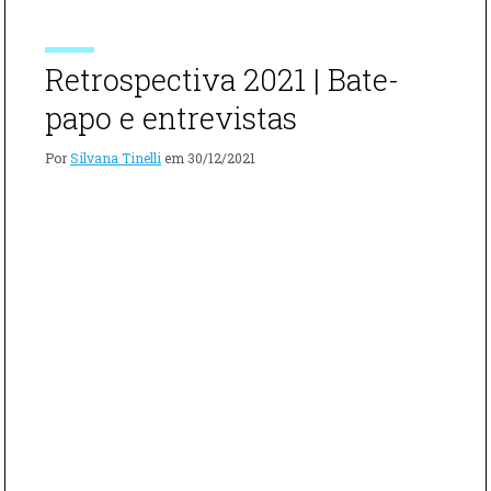
QUAIS
Nesse contexto, surgem os principais artistas da arte
SÃO
popular brasileira, considerados verdadeiros mestres
OS
que perpetuam […]
PRINCIPAIS
Retrospectiva 2021 | Bate-
ARTISTAS
DA
papo e entrevistas
ARTE
POPULAR
Por
Silvana Tinelli
em
30/12/2021
BRASILEIRA
SEPARAMO
UM
TEXTO
COM
10
ARTISTAS
QUE
VOCÊ
PRECISA
CONHECER"