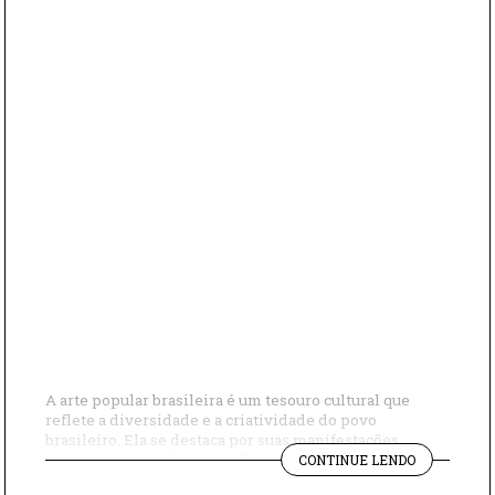
A arte popular brasileira é um tesouro cultural que
reflete a diversidade e a criatividade do povo
brasileiro. Ela se destaca por suas manifestações
"NÃO
únicas, repletas de cores vibrantes , símbolos regionais
CONTINUE LENDO
SABE
e uma profunda conexão com a identidade nacional.