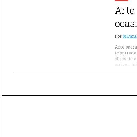
Arte
ocas
Por
Silvana
Arte sacra
inspirado
obras de 
aniversári