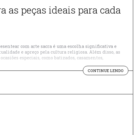
a as peças ideais para cada
resentear com arte sacra é uma escolha significativa e
alidade e apreço pela cultura religiosa. Além disso, as
ocasiões especiais, como batizados, casamentos,
"ART
CONTINUE LENDO
SACR
PARA
PRES
DESC
AS
PEÇA
IDEAI
PARA
CADA
OCAS