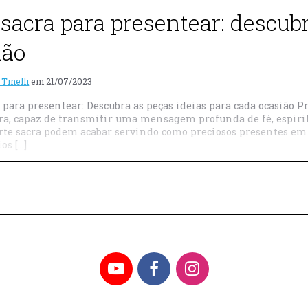
 sacra para presentear: descubr
ião
 Tinelli
em
21/07/2023
 para presentear: Descubra as peças ideias para cada ocasião P
ra, capaz de transmitir uma mensagem profunda de fé, espiritu
arte sacra podem acabar servindo como preciosos presentes em 
os […]
YouTube
Facebook
Instagram