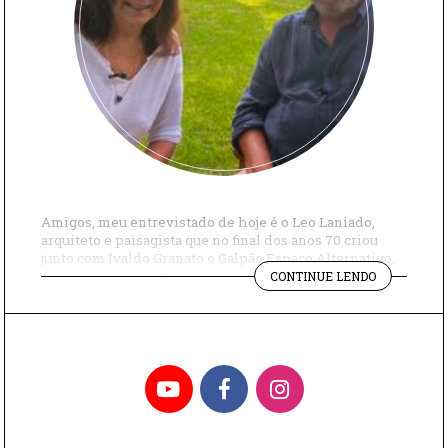
Amigos, meu entrevistado de hoje é o Leo Laniado,
arquiteto e paisagista que no final dos anos 70 criou
junto com Ivaldo Granato o Galpão Espaço Alternativo,
"LEO
que trazia exposições de nomes como Helio Oiticica,
CONTINUE LENDO
LANIADO,
Tomie Ohtake, Lygia Clarke… Sua paixão por arte
ARTE
permanece até hoje e agora ele tem uma novidade. Há
E
41 anos, […]
PAISAGISM
YouTube
Facebook
Instagram