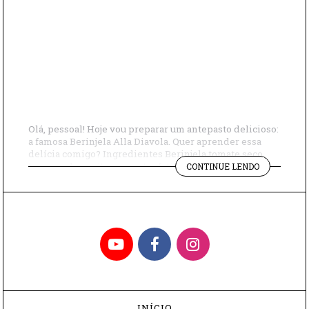
Olá, pessoal! Hoje vou preparar um antepasto delicioso:
a famosa Berinjela Alla Diavola. Quer aprender essa
delícia comigo? Ingredientes Berinjela tomate seco
"BERINJEL
temperado azeitonas pretas fatiadas alcaparras alho
CONTINUE LENDO
ALLA
picado pimenta malagueta sal Modo de preparo Pré-
DIAVOLA"
aqueça o forno a 200 °C. Coloque as berinjelas inteiras
em uma assadeira e leve ao forno por 1hora, virando […]
YouTube
Facebook
Instagram
INÍCIO