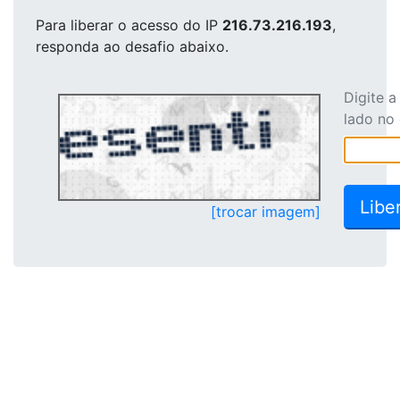
Para liberar o acesso
do IP
216.73.216.193
,
responda ao desafio abaixo.
Digite 
lado no
[trocar imagem]