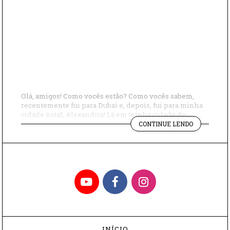
Olá, amigos! Como vocês estão? Como vocês sabem,
recentemente fui para Dubai e, depois, fui para minha
cidade natal, Alexandria! Lá em minha cidade de
"VOLTANDO
nascimento, quis visitar meu antigo apartamento.
CONTINUE LENDO
ÀS
Depois de dois dias tentando e tentando, com a ajuda
MINHAS
dos vizinhos, consegui entrar no apartamento e, como
ORIGENS"
imaginado, me emocionei bastante ao ver […]
YouTube
Facebook
Instagram
INÍCIO