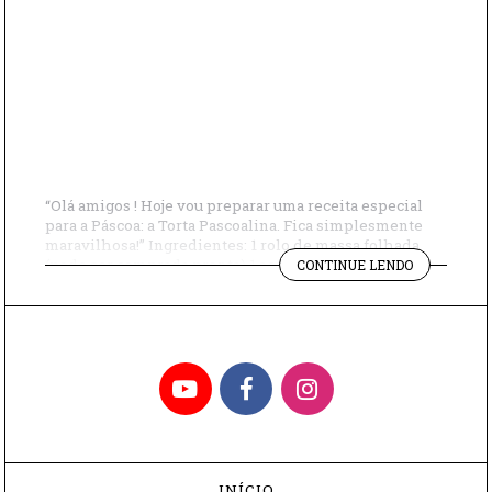
“Olá amigos ! Hoje vou preparar uma receita especial
para a Páscoa: a Torta Pascoalina. Fica simplesmente
maravilhosa!” Ingredientes: 1 rolo de massa folhada
"TORTA
(pode ser comprada pronta) 1 acelga média, picadinha
CONTINUE LENDO
PASCOALIN
4 alcachofras médias, cozidas e picadas 250g de ricota
amassada Queijo parmesão ralado a gosto 2 ovos Sal a
gosto Azeite para untar […]
YouTube
Facebook
Instagram
INÍCIO