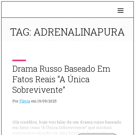
TAG: ADRENALINAPURA
Drama Russo Baseado Em
Fatos Reais “A Única
Sobrevivente”
Por
Flávia
em
19/09/2025
Olá cinéfilos, hoje vou falar de um drama russo baseado
em fatos reais “A Única Sobrevivente” que mistura
suspense e emoção em uma história de resistência