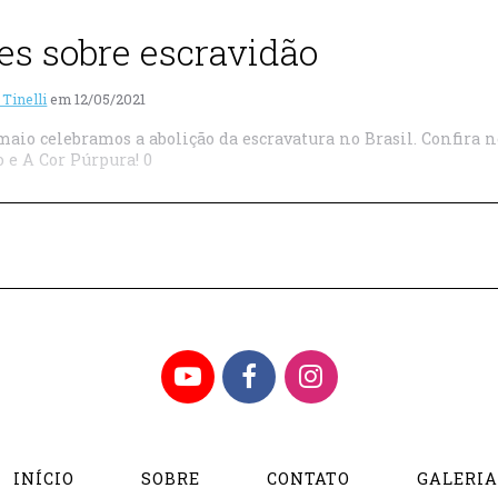
es sobre escravidão
 Tinelli
em
12/05/2021
maio celebramos a abolição da escravatura no Brasil. Confira n
 e A Cor Púrpura! 0
YouTube
Facebook
Instagram
INÍCIO
SOBRE
CONTATO
GALERI