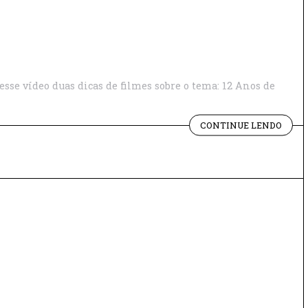
esse vídeo duas dicas de filmes sobre o tema: 12 Anos de
"FIL
CONTINUE LENDO
SOBR
ESCR
A