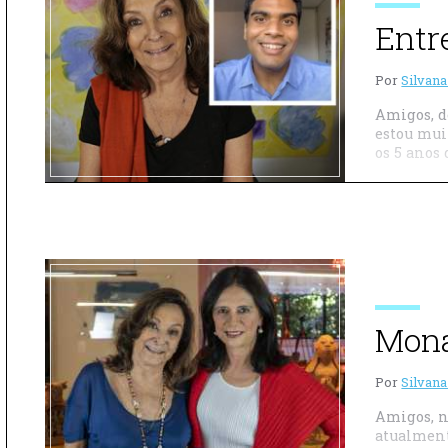
Entr
Por
Silvana
Amigos, d
estou muit
os 5 anos 
Mona
Por
Silvana
Amigos, n
atualment