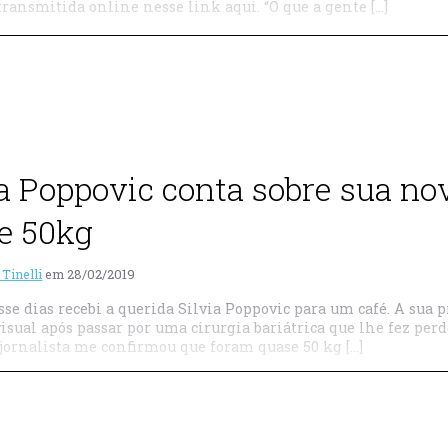
transmitida online nesse link aqui. “O que a gente […]
ia Poppovic conta sobre sua no
e 50kg
 Tinelli
em
28/02/2019
sse dias recebi a querida Silvia Poppovic para um café. A sua 
isual após passar por uma cirurgia bariátrica que lhe fez per
 jornalista me confirmou que foram quase 50 kg […]