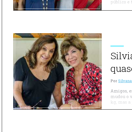
público e 
Silv
quas
Por
Silvana
Amigos, e
mudou o v
kg, mas a