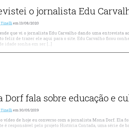
evistei o jornalista Edu Carval
 Tinelli
em
13/08/2020
esde que vi o jornalista Edu Carvalho dando uma entrevista ao 
o feliz de trazer ele aqui para o site. Edu Carvalho ficou conh
de idade sonha em ser […]
 Dorf fala sobre educação e cu
 Tinelli
em
30/05/2019
o vídeo de hoje eu converso com a jornalista Mona Dorf. Ela fo
e é responsável pelo projeto História Contada, uma série de b