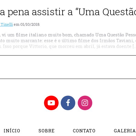
 a pena assistir a “Uma Questã
 Tinelli
em
01/10/2018
s, vi um filme italiano muito bom, chamado Uma Questão Pessoal
to muito marcante: esse é o último filme dos Irmãos Taviani, 
 Isso porque Vittorio, que morreu em abril, já estava doente […
YouTube
Facebook
Instagram
INÍCIO
SOBRE
CONTATO
GALERI