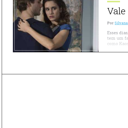
Vale
Por
Silvana
Esses dia
tem um fa
como Kaos.