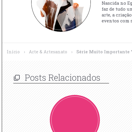
Nascida no Egi
faz de tudo u
arte, a criaç
eventos com s
Início
›
Arte & Artesanato
›
Série Muito Importante “
Posts Relacionados