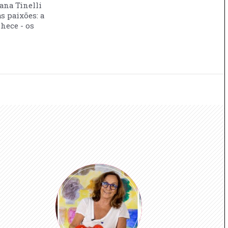
vana Tinelli
s paixões: a
nhece - os